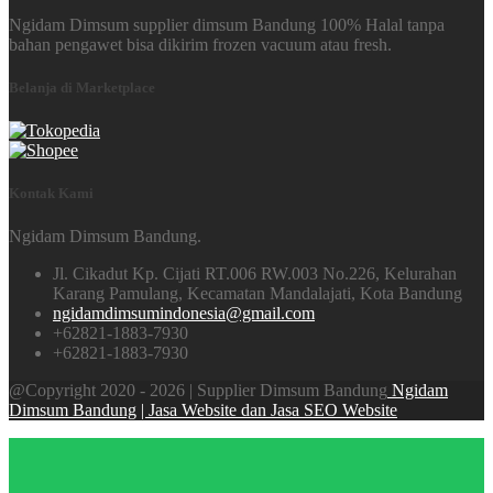
Ngidam Dimsum supplier dimsum Bandung 100% Halal tanpa
bahan pengawet bisa dikirim frozen vacuum atau fresh.
Belanja di Marketplace
Kontak Kami
Ngidam Dimsum Bandung.
Jl. Cikadut Kp. Cijati RT.006 RW.003 No.226, Kelurahan
Karang Pamulang, Kecamatan Mandalajati, Kota Bandung
ngidamdimsumindonesia@gmail.com
+62821-1883-7930
+62821-1883-7930
@Copyright 2020 - 2026 | Supplier Dimsum Bandung
Ngidam
Dimsum Bandung
| Jasa Website dan Jasa SEO Website