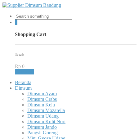
0
Shopping Cart
Total:
Rp
0
Checkout
Beranda
Dimsum
Dimsum Ayam
Dimsum Crabs
Dimsum Keju
Dimsum Mozarella
Dimsum Udang
Dimsum Kulit Nori
Dimsum Jando
Pangsit Goreng
Mini Gyoza Udang