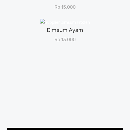
View Details
Rp
15.000
Dimsum Ayam
View Details
Rp
13.000
Video Ulasan Vlogger Bandung